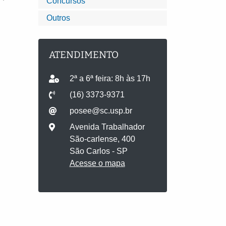
Concursos
Outros
ATENDIMENTO
2ª a 6ª feira: 8h às 17h
(16) 3373-9371
posee@sc.usp.br
Avenida Trabalhador
São-carlense, 400
São Carlos - SP
Acesse o mapa