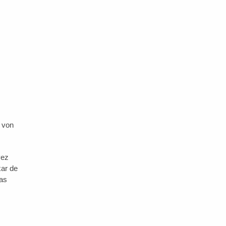
r von
vez
xar de
 as