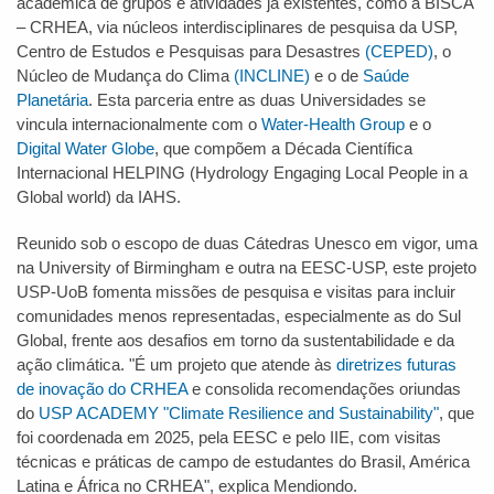
acadêmica de grupos e atividades já existentes, como a BISCA
– CRHEA, via núcleos interdisciplinares de pesquisa da USP,
Centro de Estudos e Pesquisas para Desastres
(CEPED)
, o
Núcleo de Mudança do Clima
(INCLINE)
e o de
Saúde
Planetária
. Esta parceria entre as duas Universidades se
vincula internacionalmente com o
Water-Health Group
e o
Digital Water Globe
, que compõem a Década Científica
Internacional HELPING (Hydrology Engaging Local People in a
Global world) da IAHS.
Reunido sob o escopo de duas Cátedras Unesco em vigor, uma
na University of Birmingham e outra na EESC-USP, este projeto
USP-UoB fomenta missões de pesquisa e visitas para incluir
comunidades menos representadas, especialmente as do Sul
Global, frente aos desafios em torno da sustentabilidade e da
ação climática. "É um projeto que atende às
diretrizes futuras
de inovação do CRHEA
e consolida recomendações oriundas
do
USP ACADEMY "Climate Resilience and Sustainability"
, que
foi coordenada em 2025, pela EESC e pelo IIE, com visitas
técnicas e práticas de campo de estudantes do Brasil, América
Latina e África no CRHEA", explica Mendiondo.