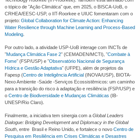
o tópico de "Ação Climática" que, em 2025, o BISCA-UoB, o
CRHEA/EESC-USP, o IIT-Roorkee e UIUC fomentaram com o
projeto:
Global Collaboration for Climate Action: Enhancing
Water Resilience through Machine Learning and Process-Based
Modeling
.
Por outro lado, a atividade USP-UoB interage com INCTs de
"
Mudança Climática Fase 2
" (CEMADEN/MCTI), "
Combate à
Fome
" (FSP/USP) e "
Observatório Nacional de Segurança
Hídrica e Gestão Adaptativa
" (UFPE), além de projetos da
Fapesp (
Centro de Inteligência Artificial
(INOVA/USP), BIOTA-
Nexo Ambiente -Saúde -Serviços Ecossistêmicos: um caminho
para a transição do risco à adaptação e resiliência (FSP/USP) e
o
Centro de Biodiversidade e Mudanças Climáticas
(IB-
UNESP/Rio Claro).
Finalmente, a iniciativa tem sinergia com a
Global Leaders
Dialogue: Bridging Development and Diplomacy in the Global
South
, entre Brasil e Reino Unido, e fortalece o novo
Centro de
Pesquisa em Resiliência em Crises Climáticas e Desastres