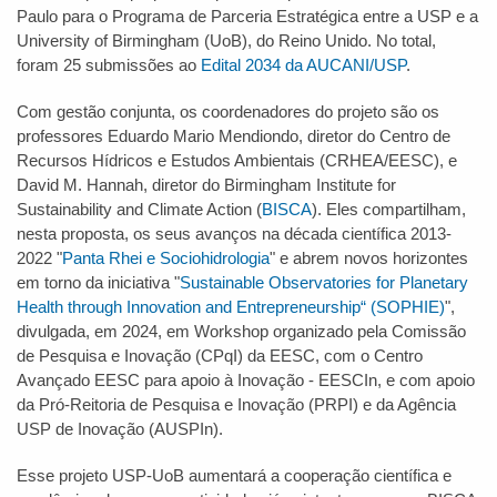
Paulo para o Programa de Parceria Estratégica entre a USP e a
University of Birmingham (UoB), do Reino Unido. No total,
foram 25 submissões ao
Edital 2034 da AUCANI/USP
.
Com gestão conjunta, os coordenadores do projeto são os
professores Eduardo Mario Mendiondo, diretor do Centro de
Recursos Hídricos e Estudos Ambientais (CRHEA/EESC), e
David M. Hannah, diretor do Birmingham Institute for
Sustainability and Climate Action (
BISCA
). Eles compartilham,
nesta proposta, os seus avanços na década científica 2013-
2022 "
Panta Rhei e Sociohidrologia
" e abrem novos horizontes
em torno da iniciativa "
Sustainable Observatories for Planetary
Health through Innovation and Entrepreneurship“ (SOPHIE)
",
divulgada, em 2024, em Workshop organizado pela Comissão
de Pesquisa e Inovação (CPqI) da EESC, com o Centro
Avançado EESC para apoio à Inovação - EESCIn, e com apoio
da Pró-Reitoria de Pesquisa e Inovação (PRPI) e da Agência
USP de Inovação (AUSPIn).
Esse projeto USP-UoB aumentará a cooperação científica e