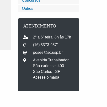
Concursos
Outros
ATENDIMENTO
2ª a 6ª feira: 8h às 17h
(16) 3373-9371
posee@sc.usp.br
Avenida Trabalhador
São-carlense, 400
São Carlos - SP
Acesse o mapa