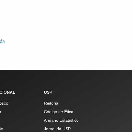
ida
UCIONAL
USP
osco
Reitoria
a
Código de Ética
Anuário Estatístico
ão
Jornal da USP