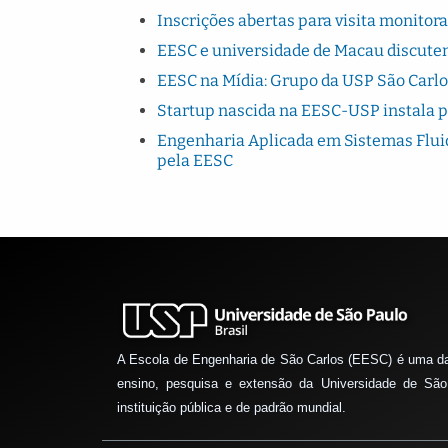
Inscrições abertas para visita monito
EESC e universidade de Macau discutem
EESC na Mídia: Grupo da USP São Carlo
Startup nascida na EESC-USP instala 
Engenharia Aplicada em Sistemas Fluido
pela EESC
A Escola de Engenharia de São Carlos (EESC) é uma d
ensino, pesquisa e extensão da Universidade de São
instituição pública e de padrão mundial.