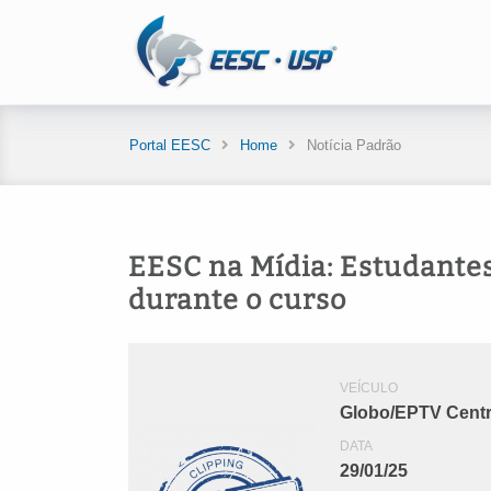
Portal EESC
Home
Notícia Padrão
EESC na Mídia: Estudantes
durante o curso
VEÍCULO
Globo/EPTV Cent
DATA
29/01/25