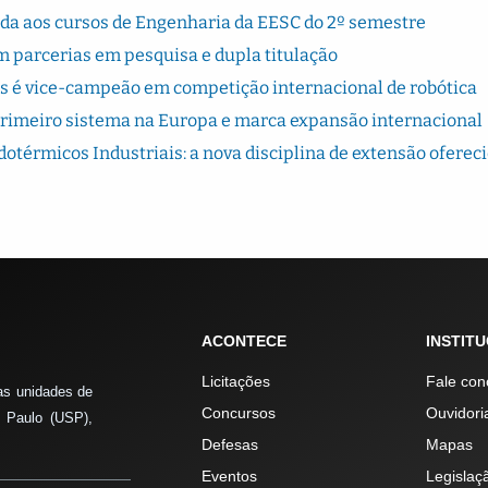
rada aos cursos de Engenharia da EESC do 2º semestre
 parcerias em pesquisa e dupla titulação
s é vice-campeão em competição internacional de robótica
primeiro sistema na Europa e marca expansão internacional
térmicos Industriais: a nova disciplina de extensão oferec
ACONTECE
INSTIT
Licitações
Fale con
as unidades de
Concursos
Ouvidori
 Paulo (USP),
Defesas
Mapas
Eventos
Legislaç