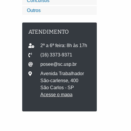
Concursos
Outros
ATENDIMENTO
2ª a 6ª feira: 8h às 17h
(16) 3373-9371
posee@sc.usp.br
Avenida Trabalhador
São-carlense, 400
São Carlos - SP
Acesse o mapa