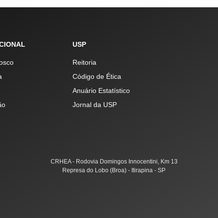
UCIONAL
USP
osco
Reitoria
a
Código de Ética
Anuário Estatístico
ão
Jornal da USP
CRHEA - Rodovia Domingos Innocentini, Km 13
Represa do Lobo (Broa) - Itirapina - SP