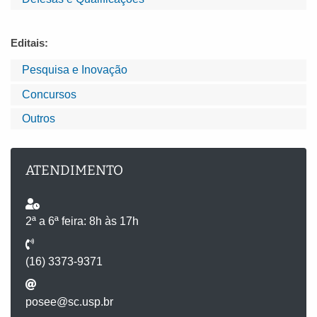
Editais:
Pesquisa e Inovação
Concursos
Outros
ATENDIMENTO
2ª a 6ª feira: 8h às 17h
(16) 3373-9371
posee@sc.usp.br