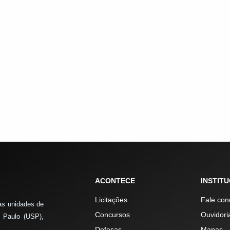
ACONTECE
INSTIT
Licitações
Fale con
as unidades de
Concursos
Ouvidori
 Paulo (USP),
Defesas
Mapas