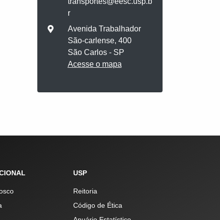
transportes@eesc.usp.b
r
Avenida Trabalhador
São-carlense, 400
São Carlos - SP
Acesse o mapa
UCIONAL
USP
osco
Reitoria
a
Código de Ética
Anuário Estatístico