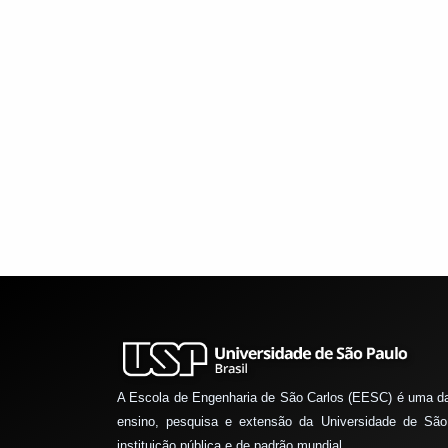
A Escola de Engenharia de São Carlos (EESC) é uma d
ensino, pesquisa e extensão da Universidade de São
instituição pública e de padrão mundial.