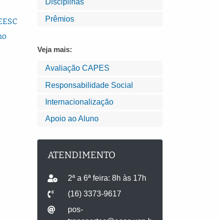
Disciplinas
Prêmios
 EESC
no
Veja mais:
Avaliação CAPES
Responsabilidade Social
Internacionalização
Apoio ao Aluno
ATENDIMENTO
2ª a 6ª feira: 8h às 17h
(16) 3373-9617
pos-