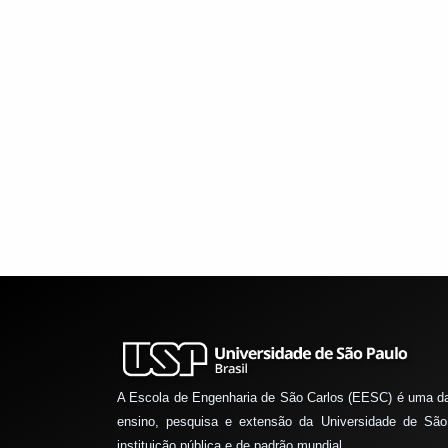
A Escola de Engenharia de São Carlos (EESC) é uma d
ensino, pesquisa e extensão da Universidade de São
instituição pública e de padrão mundial.