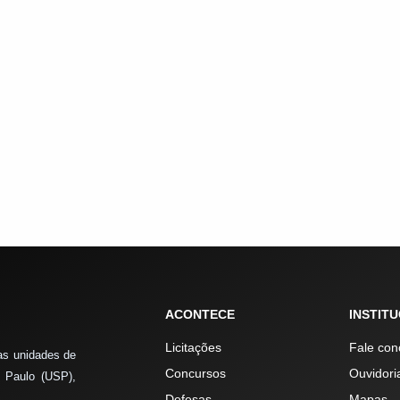
ACONTECE
INSTIT
Licitações
Fale con
as unidades de
Concursos
Ouvidori
 Paulo (USP),
Defesas
Mapas