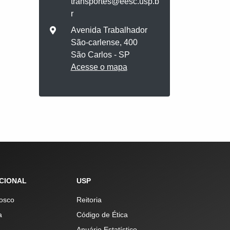
transportes@eesc.usp.b
r
Avenida Trabalhador
São-carlense, 400
São Carlos - SP
Acesse o mapa
UCIONAL
USP
osco
Reitoria
a
Código de Ética
Anuário Estatístico