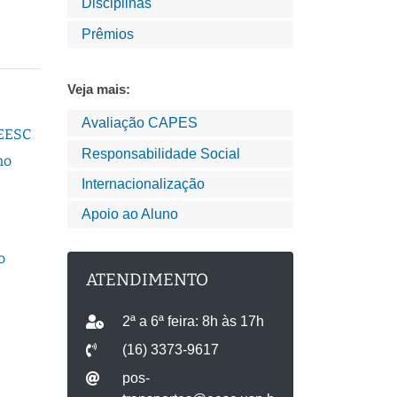
Disciplinas
Prêmios
Veja mais:
Avaliação CAPES
 EESC
Responsabilidade Social
no
Internacionalização
Apoio ao Aluno
o
ATENDIMENTO
2ª a 6ª feira: 8h às 17h
(16) 3373-9617
pos-