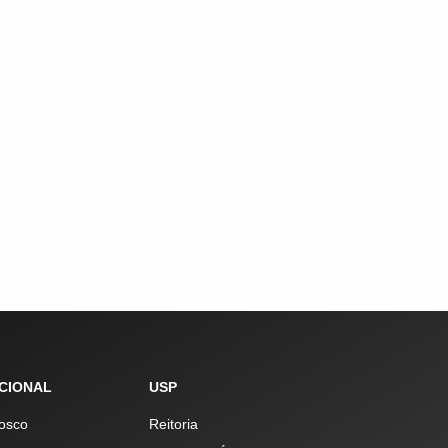
UCIONAL
USP
osco
Reitoria