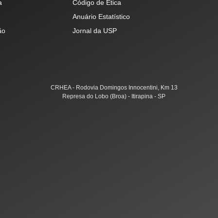
a
Código de Ética
Anuário Estatístico
ão
Jornal da USP
CRHEA - Rodovia Domingos Innocentini, Km 13
Represa do Lobo (Broa) - Itirapina - SP