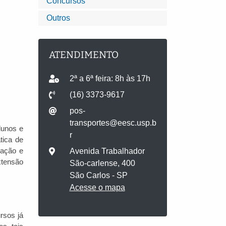
Concursos
Outros
ATENDIMENTO
2ª a 6ª feira: 8h às 17h
(16) 3373-9617
pos-
transportes@eesc.usp.b
lunos e
r
tica de
vação e
Avenida Trabalhador
xtensão
São-carlense, 400
São Carlos - SP
Acesse o mapa
rsos já