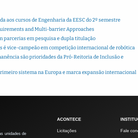
rada aos cursos de Engenharia da EESC do 2º semestre
quirements and Multi-barrier Approaches
 parcerias em pesquisa e dupla titulação
s é vice-campeão em competição internacional de robótica
ência são prioridades da Pró-Reitoria de Inclusão e
primeiro sistema na Europa e marca expansão internacional
ACONTECE
INSTIT
Licitações
Fale con
as unidades de