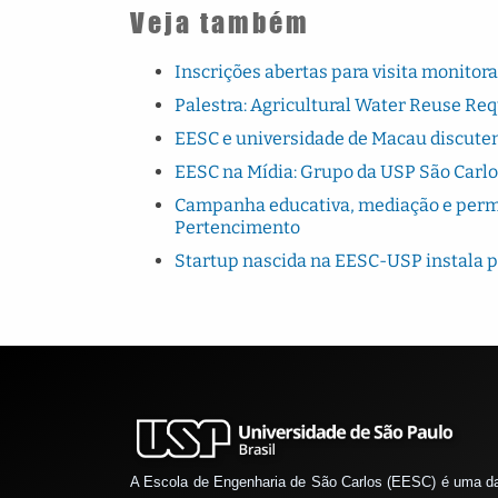
Veja também
Inscrições abertas para visita monito
Palestra: Agricultural Water Reuse Re
EESC e universidade de Macau discutem
EESC na Mídia: Grupo da USP São Carlo
Campanha educativa, mediação e perman
Pertencimento
Startup nascida na EESC-USP instala 
A Escola de Engenharia de São Carlos (EESC) é uma d