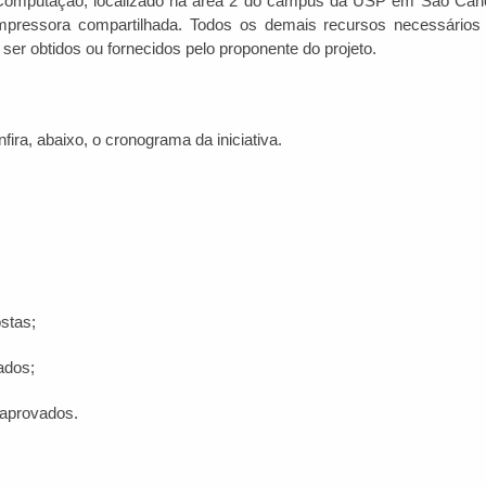
 Computação, localizado na área 2 do campus da USP em São Carlo
impressora compartilhada. Todos os demais recursos necessários
er obtidos ou fornecidos pelo proponente do projeto.
nfira, abaixo, o cronograma da iniciativa.
stas;
ados;
s aprovados.