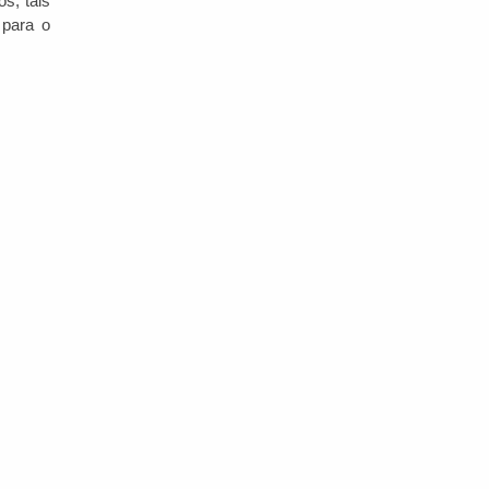
s, tais
 para o