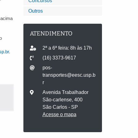
Concursos
Outros
o acima
ATENDIMENTO
o
2ª a 6ª feira: 8h às 17h
p.br
.
(16) 3373-9617
pos-
transportes@eesc.usp.b
r
Avenida Trabalhador
São-carlense, 400
São Carlos - SP
Acesse o mapa