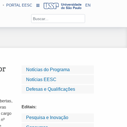
PORTAL EESC
EN
or
Notícias do Programa
Notícias EESC
Defesas e Qualificações
bertas,
Editais:
oras
) cargo
Pesquisa e Inovação
 nº
e