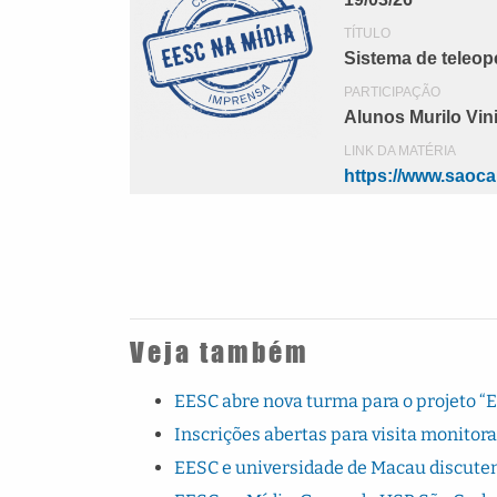
TÍTULO
Sistema de teleo
PARTICIPAÇÃO
Alunos Murilo Vin
LINK DA MATÉRIA
https://www.saoca
Veja também
EESC abre nova turma para o projeto “
Inscrições abertas para visita monito
EESC e universidade de Macau discutem