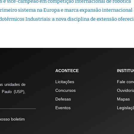
s é vice-campeão em competição internacional de robótica
primeiro sistema na Europa e marca expansão internacional
térmicos Industriais: a nova disciplina de extensão oferec
ACONTECE
INSTIT
Licitações
Fale con
as unidades de
Concursos
Ouvidori
 Paulo (USP),
Defesas
Mapas
Eventos
Legislaç
osso boletim