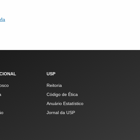
ida
UCIONAL
USP
osco
Reitoria
a
Código de Ética
Anuário Estatístico
ão
Jornal da USP