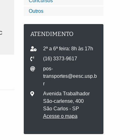
Concursos
Outros
SC
ATENDIMENTO
2ª a 6ª feira: 8h às 17h
(16) 3373-9617
pos-
transportes@eesc.usp.b
r
Avenida Trabalhador
São-carlense, 400
São Carlos - SP
Acesse o mapa