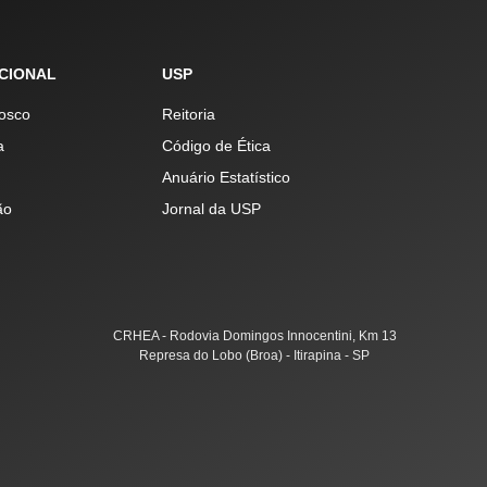
UCIONAL
USP
osco
Reitoria
a
Código de Ética
Anuário Estatístico
ão
Jornal da USP
CRHEA - Rodovia Domingos Innocentini, Km 13
Represa do Lobo (Broa) - Itirapina - SP