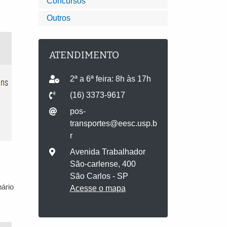
Concursos
Outros
ATENDIMENTO
2ª a 6ª feira: 8h às 17h
(16) 3373-9617
pos-
transportes@eesc.usp.b
r
Avenida Trabalhador
São-carlense, 400
São Carlos - SP
nário
Acesse o mapa