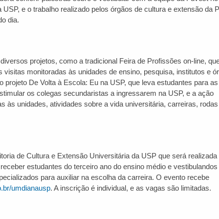
a USP, e o trabalho realizado pelos órgãos de cultura e extensão d
o dia.
versos projetos, como a tradicional Feira de Profissões on-line, qu
s visitas monitoradas às unidades de ensino, pesquisa, institutos e ó
o projeto De Volta à Escola: Eu na USP, que leva estudantes para as
estimular os colegas secundaristas a ingressarem na USP, e a ação
às unidades, atividades sobre a vida universitária, carreiras, rodas
eitoria de Cultura e Extensão Universitária da USP que será realizada
 receber estudantes do terceiro ano do ensino médio e vestibulandos
pecializados para auxiliar na escolha da carreira. O evento recebe
sp.br/umdianausp
. A inscrição é individual, e as vagas são limitadas.