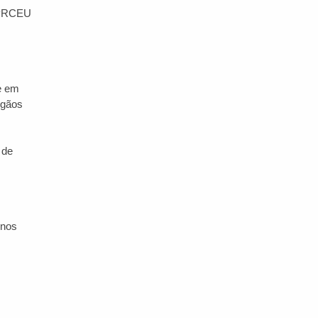
a PRCEU
e em
rgãos
 de
 nos