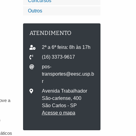
Concursos
Outros
ATENDIMENTO
2ª a 6ª feira: 8h às 17h
(16) 3373-9617
pos-
transportes@eesc.usp.b
r
Avenida Trabalhador
São-carlense, 400
ove a
São Carlos - SP
Acesse o mapa
s
áticos