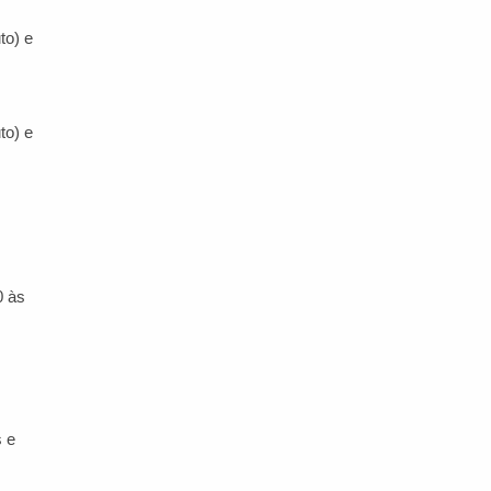
to) e
to) e
0 às
s e