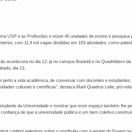
 USP e as Profissões e reúne 40 unidades de ensino e pesquisa 
interior, com 11,4 mil vagas divididas em 103 atividades, como pales
ão acontecerá no dia 12; já no campus Butantã e no Quadrilátero d
ábado, dia 13,
de perto a vida acadêmica, de conversar com docentes e estudantes, 
ividades culturais e científicas”, destaca Marli Quadros Leite, pró-reit
o estudante da Universidade e mostrar que esse espaço também lhe pe
r confiança de que a universidade pública é um bem coletivo construí
derá conferir palestras sobre o vestibular com a equipe da Fuvest no