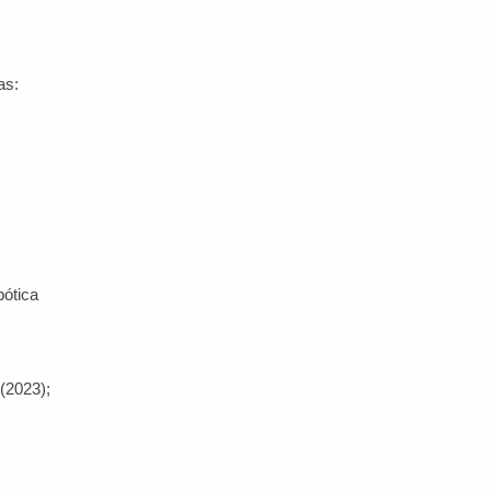
as:
bótica
(2023);