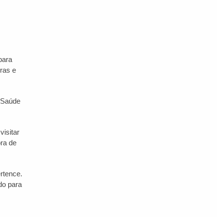
para
tras e
a Saúde
visitar
ora de
rtence.
do para