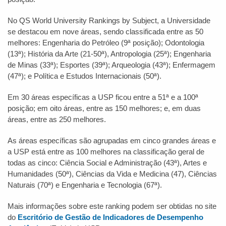
No QS World University Rankings by Subject, a Universidade
se destacou em nove áreas, sendo classificada entre as 50
melhores: Engenharia do Petróleo (9ª posição); Odontologia
(13ª); História da Arte (21-50ª), Antropologia (25ª); Engenharia
de Minas (33ª); Esportes (39ª); Arqueologia (43ª); Enfermagem
(47ª); e Política e Estudos Internacionais (50ª).
Em 30 áreas específicas a USP ficou entre a 51ª e a 100ª
posição; em oito áreas, entre as 150 melhores; e, em duas
áreas, entre as 250 melhores.
As áreas específicas são agrupadas em cinco grandes áreas e
a USP está entre as 100 melhores na classificação geral de
todas as cinco: Ciência Social e Administração (43ª), Artes e
Humanidades (50ª), Ciências da Vida e Medicina (47), Ciências
Naturais (70ª) e Engenharia e Tecnologia (67ª).
Mais informações sobre este ranking podem ser obtidas no site
do
Escritório de Gestão de Indicadores de Desempenho