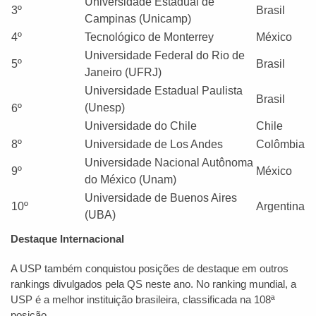
Universidade Estadual de
3º
Brasil
Campinas (Unicamp)
4º
Tecnológico de Monterrey
México
Universidade Federal do Rio de
5º
Brasil
Janeiro (UFRJ)
Universidade Estadual Paulista
Brasil
(Unesp)
6º
Universidade do Chile
Chile
8º
Universidade de Los Andes
Colômbia
Universidade Nacional Autônoma
9º
México
do México (Unam)
Universidade de Buenos Aires
10º
Argentina
(UBA)
Destaque Internacional
A USP também conquistou posições de destaque em outros
rankings divulgados pela QS neste ano. No ranking mundial, a
USP é a melhor instituição brasileira, classificada na 108ª
posição.