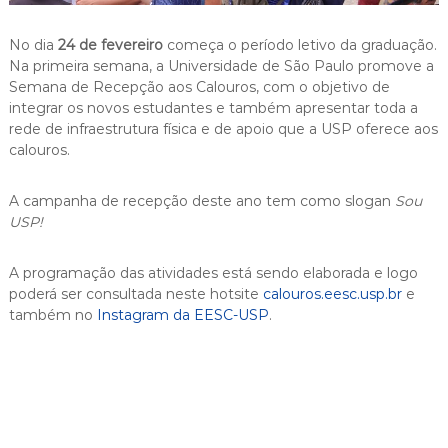
a
d
No dia
24 de fevereiro
começa o período letivo da graduação.
e
Na primeira semana, a Universidade de São Paulo promove a
E
Semana de Recepção aos Calouros, com o objetivo de
integrar os novos estudantes e também apresentar toda a
n
rede de infraestrutura física e de apoio que a USP oferece aos
g
calouros.
e
n
A campanha de recepção deste ano tem como slogan
Sou
h
USP!
a
r
A programação das atividades está sendo elaborada e logo
i
poderá ser consultada neste hotsite
calouros.eesc.usp.br
e
a
também no
Instagram da EESC-USP
.
d
e
S
ã
o