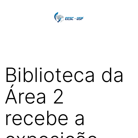
Pular
para
o
EESC-
conteúdo
USP
/
Comunicação
Biblioteca da
Área 2
recebe a