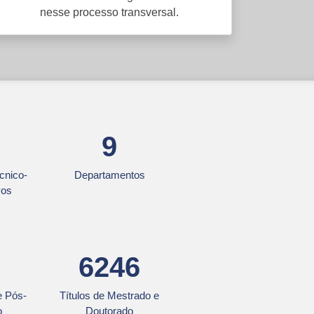
nesse processo transversal.
9
cnico-
Departamentos
vos
6246
e Pós-
Títulos de Mestrado e
o
Doutorado