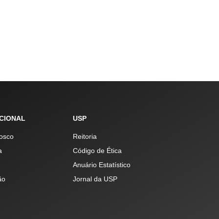
UCIONAL
USP
osco
Reitoria
a
Código de Ética
Anuário Estatístico
ão
Jornal da USP