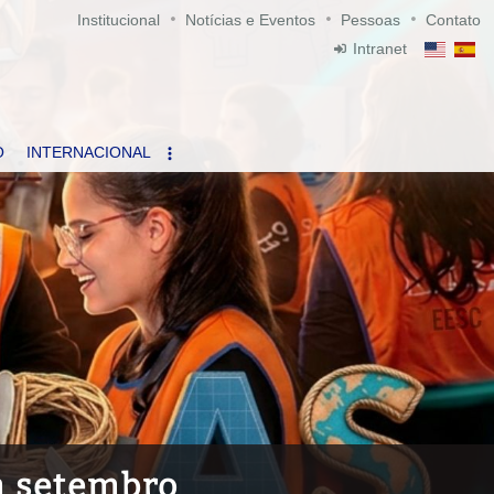
Institucional
Notícias e Eventos
Pessoas
Contato
Intranet
O
INTERNACIONAL
m setembro