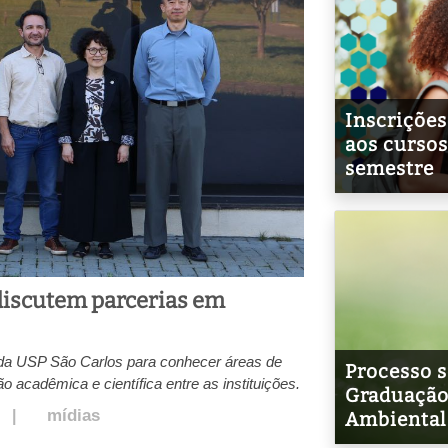
Inscrições
aos cursos
semestre
discutem parcerias em
a USP São Carlos para conhecer áreas de
Processo s
 acadêmica e científica entre as instituições.
Graduação
mídias
|
Ambiental