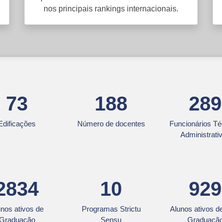
nos principais rankings internacionais.
73
188
289
Edificações
Número de docentes
Funcionários Té
Administrati
2834
10
929
unos ativos de
Programas Strictu
Alunos ativos d
Graduação
Sensu
Graduaçã