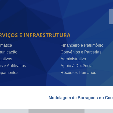
RVIÇOS E INFRAESTRUTURA
rmática
Financeiro e Patrimônio
unicação
Convênios e Parcerias
cativos
Administrativo
s e Anfiteatros
Apoio à Docência
ipamentos
Recursos Humanos
Modelagem de Barragens no GeoStudio