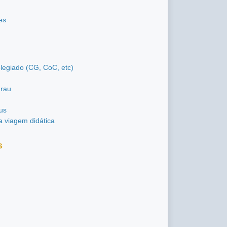
es
olegiado (CG, CoC, etc)
Grau
us
a viagem didática
s