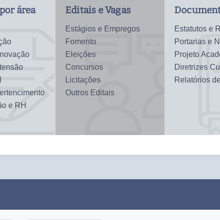
por área
Editais e Vagas
Document
Estágios e Empregos
Estatutos e 
ção
Fomento
Portarias e 
Inovação
Eleições
Projeto Aca
xtensão
Concursos
Diretrizes Cu
l
Licitações
Relatórios d
Pertencimento
Outros Editais
ão e RH