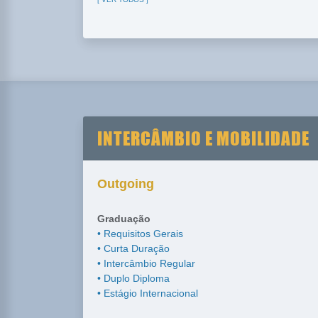
INTERCÂMBIO E MOBILIDADE
Outgoing
Graduação
• Requisitos Gerais
• Curta Duração
• Intercâmbio Regular
• Duplo Diploma
• Estágio Internacional