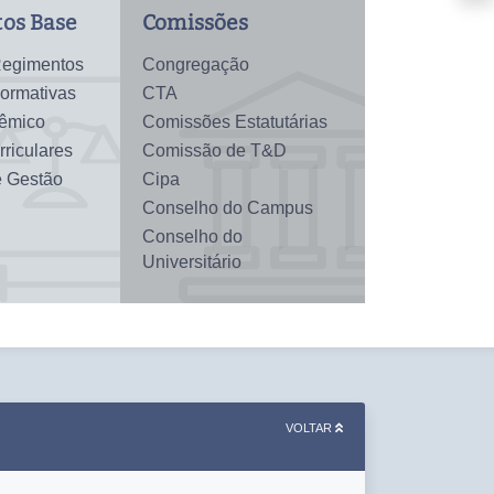
os Base
Comissões
Regimentos
Congregação
Normativas
CTA
dêmico
Comissões Estatutárias
rriculares
Comissão de T&D
e Gestão
Cipa
Conselho do Campus
Conselho do
Universitário
VOLTAR