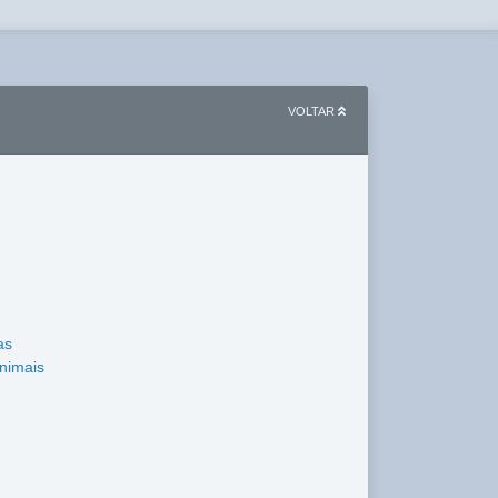
VOLTAR
as
nimais