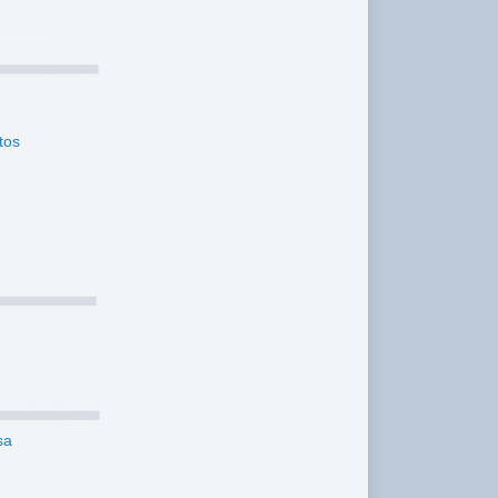
tos
sa