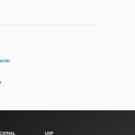
mento
r
UCIONAL
USP