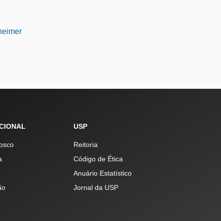
heimer
UCIONAL
USP
osco
Reitoria
a
Código de Ética
Anuário Estatístico
ão
Jornal da USP