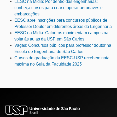
EESC na Mídia: Por dentro das engenharias:
conheça cursos para criar e operar aeronaves e
embarcações
EESC abre inscrições para concursos públicos de
Professor Doutor em diferentes áreas da Engenharia
EESC na Mídia: Calouros movimentam campus na
volta às aulas da USP em São Carlos
Vagas: Concursos públicos para professor doutor na
Escola de Engenharia de São Carlos
Cursos de graduação da EESC-USP recebem nota
máxima no Guia da Faculdade 2025