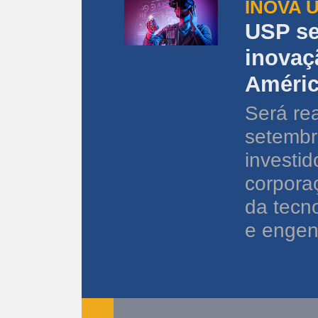
INOVA 
USP se
inovaç
Améric
Será re
setembro
investi
corporaç
da tecn
e engenh