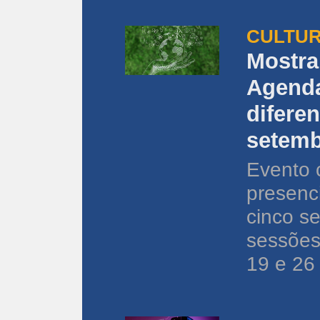
CULTUR
Mostra
Agenda
difere
setemb
Evento 
presenci
cinco s
sessões
19 e 26