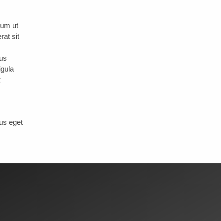
rum ut
at sit
bus
igula
t
us eget