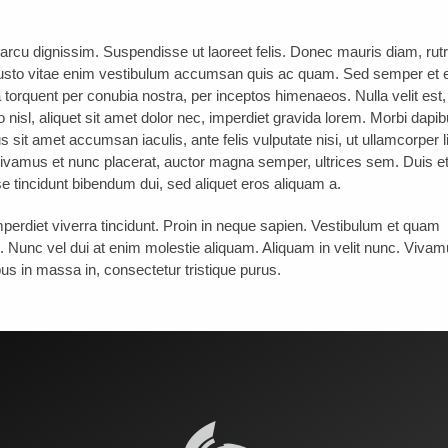
a arcu dignissim. Suspendisse ut laoreet felis. Donec mauris diam, rut
 justo vitae enim vestibulum accumsan quis ac quam. Sed semper et er
a torquent per conubia nostra, per inceptos himenaeos. Nulla velit est,
o nisl, aliquet sit amet dolor nec, imperdiet gravida lorem. Morbi dapi
s sit amet accumsan iaculis, ante felis vulputate nisi, ut ullamcorper l
Vivamus et nunc placerat, auctor magna semper, ultrices sem. Duis e
 tincidunt bibendum dui, sed aliquet eros aliquam a.
perdiet viverra tincidunt. Proin in neque sapien. Vestibulum et quam
 Nunc vel dui at enim molestie aliquam. Aliquam in velit nunc. Vivam
mpus in massa in, consectetur tristique purus.