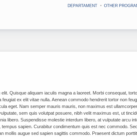
DEPARTAMENT
OTHER PROGRA
elit. Quisque aliquam iaculis magna a laoreet. Morbi consequat, torto
a feugiat ex elit vitae nulla. Aenean commodo hendrerit tortor non feug
hicula eget. Nam semper mauris mauris, non maximus est ullamcorper 
putate, sem quis volutpat posuere, nibh velit maximus est, ut tincid
inia libero. Suspendisse molestie interdum libero, at vulputate arcu i
e, tempus sapien. Curabitur condimentum quis est nec commodo. Sed
nean mollis augue sed sapien sagittis commodo. Praesent dictum portti