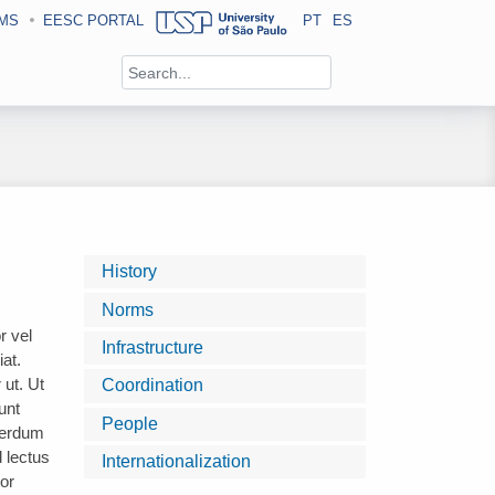
MS
EESC PORTAL
PT
ES
History
Norms
r vel
Infrastructure
iat.
ut. Ut
Coordination
unt
People
nterdum
 lectus
Internationalization
tor