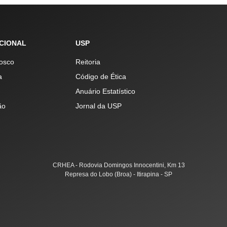
UCIONAL
USP
osco
Reitoria
a
Código de Ética
Anuário Estatístico
ão
Jornal da USP
CRHEA - Rodovia Domingos Innocentini, Km 13
Represa do Lobo (Broa) - Itirapina - SP