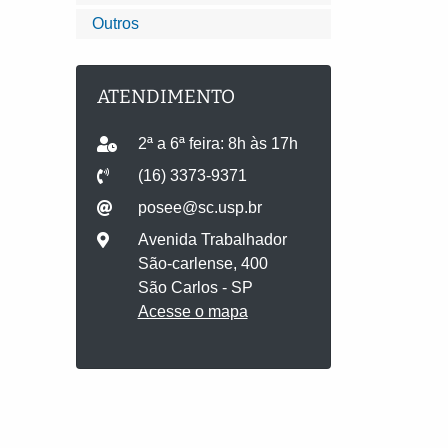
Outros
ATENDIMENTO
2ª a 6ª feira: 8h às 17h
(16) 3373-9371
posee@sc.usp.br
Avenida Trabalhador
São-carlense, 400
São Carlos - SP
Acesse o mapa