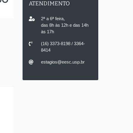
ATENDIMENTO
2ª a 6ª feira,
das 8h às 12h e das 14h
às 17h
(16) 3373-8198 / 3364-
8414
estagios@eesc.usp.br