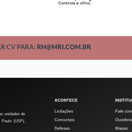
ACONTECE
INSTIT
Licitações
Fale con
as unidades de
Concursos
Ouvidori
 Paulo (USP),
Defesas
Mapas