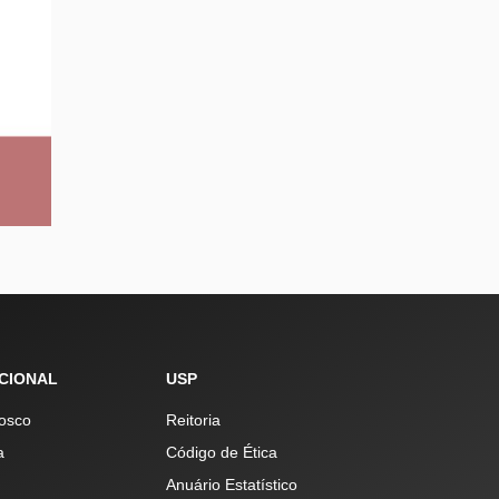
UCIONAL
USP
osco
Reitoria
a
Código de Ética
Anuário Estatístico