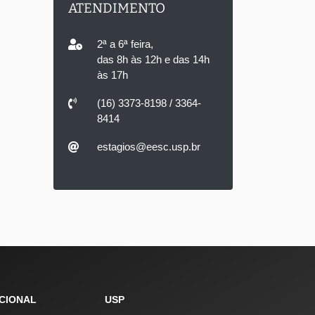
ATENDIMENTO
2ª a 6ª feira,
das 8h às 12h e das 14h
às 17h
(16) 3373-8198 / 3364-
8414
estagios@eesc.usp.br
UCIONAL
USP