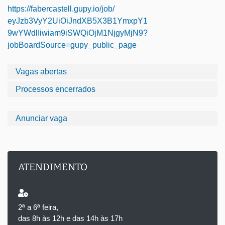
https://fabercastell.gupy.io/
job/
eyJzb3VyY2UiOiJndXB5X3B1YmxpY1
9wYWdlIiwiam9iSWQiOjM1NjgyMjN9
?
jobBoardSource=gupy_public_
page
Vagas abertas
Processos encerrados
Anunciar vaga
ATENDIMENTO
2ª a 6ª feira,
das 8h às 12h e das 14h às 17h