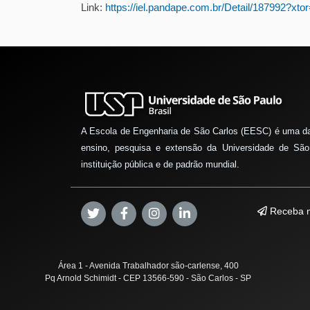
Link:
https://iel.pandape.com.br/Detail/187992?x
A Escola de Engenharia de São Carlos (EESC) é uma d
ensino, pesquisa e extensão da Universidade de São
instituição pública e de padrão mundial.
Receba n
Área 1 - Avenida Trabalhador são-carlense, 400
Pq Arnold Schimidt - CEP 13566-590 - São Carlos - SP