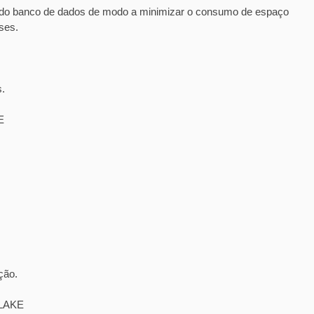
o banco de dados de modo a minimizar o consumo de espaço
ses.
s.
E
ção.
 LAKE