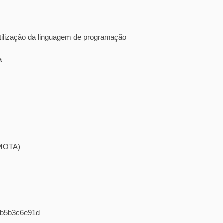
 utilização da linguagem de programação
a
EMOTA)
4/b5b3c6e91d