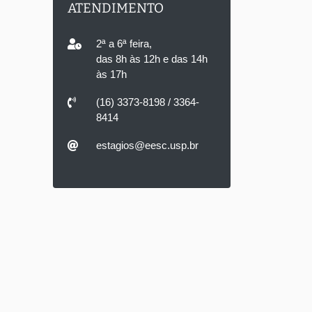
ATENDIMENTO
2ª a 6ª feira,
das 8h às 12h e das 14h
às 17h
(16) 3373-8198 / 3364-
8414
estagios@eesc.usp.br