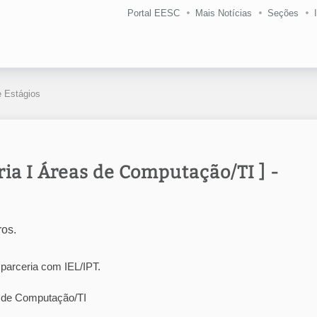
Portal EESC
Mais Notícias
Seções
 Estágios
ia I Áreas de Computação/TI ] -
ros.
arceria com IEL/IPT.
 de Computação/TI