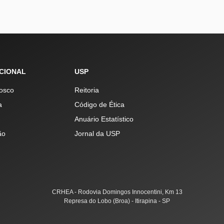
UCIONAL
USP
osco
Reitoria
a
Código de Ética
Anuário Estatístico
ão
Jornal da USP
CRHEA - Rodovia Domingos Innocentini, Km 13
Represa do Lobo (Broa) - Itirapina - SP