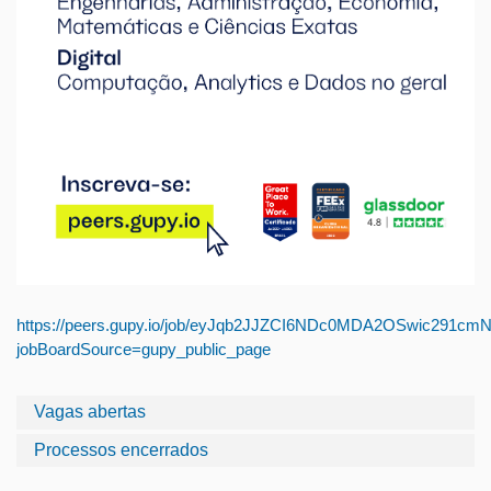
https://peers.gupy.io/job/eyJqb2JJZCI6NDc0MDA2OSwic291
jobBoardSource=gupy_public_page
Vagas abertas
Processos encerrados