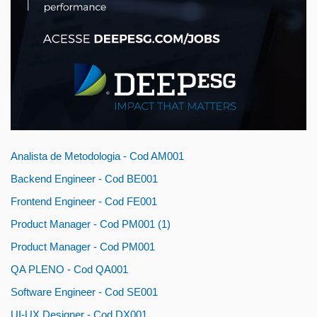
Analista de Metodologia - Cod AM001
Backend Engineer - Cod BE001
Frontend Engineer - Cod FE001
Product Manager - Cod PM001 (1)
Product Manager - Cod PM001
QA PLENO - Cod QA001
Software Engineer - Cod SE001
UI-UX Designer - Cod DX001