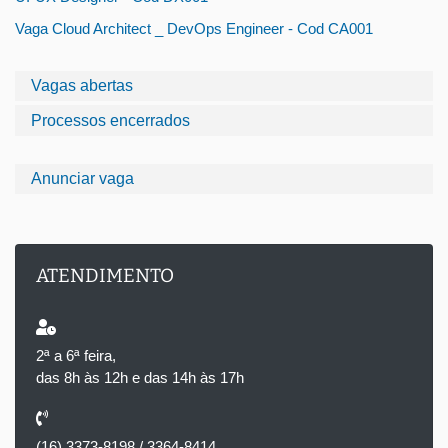
Vaga Cloud Architect _ DevOps Engineer - Cod CA001
Vagas abertas
Processos encerrados
Anunciar vaga
ATENDIMENTO
2ª a 6ª feira,
das 8h às 12h e das 14h às 17h
(16) 3373-8198 / 3364-8414