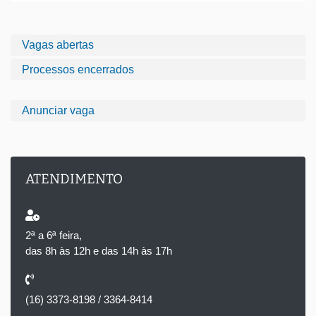
Vagas abertas
Processos encerrados
Anunciar vaga
ATENDIMENTO
2ª a 6ª feira,
das 8h às 12h e das 14h às 17h
(16) 3373-8198 / 3364-8414