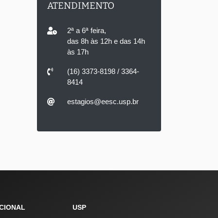
ATENDIMENTO
2ª a 6ª feira,
das 8h às 12h e das 14h
às 17h
(16) 3373-8198 / 3364-
8414
estagios@eesc.usp.br
UCIONAL
USP