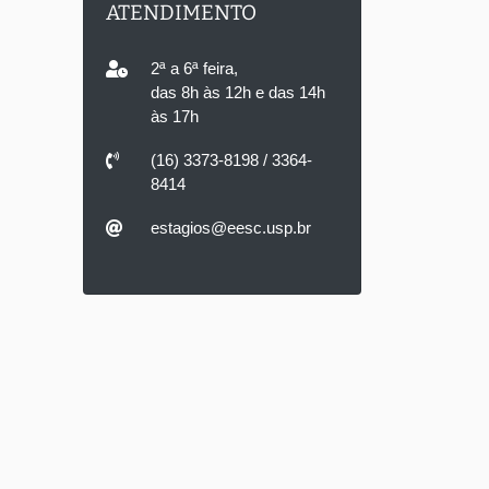
ATENDIMENTO
2ª a 6ª feira,
das 8h às 12h e das 14h
às 17h
(16) 3373-8198 / 3364-
8414
estagios@eesc.usp.br