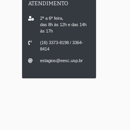
ATENDIMENTO
2ª a 6ª feira,
das 8h às 12h e das 14h
às 17h
(16) 3373-8198 / 3364-
8414
estagios@eesc.usp.br