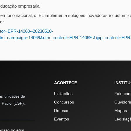
 educação empresarial.
erritório nacional, o IEL implementa soluções inovadoras e customi
or.
6?xtor=EPR-14069--20230510-
tm_campaign=14069&utm_content=EPR-14069-&ijpp_content=EPR
ACONTECE
INSTIT
Licitações
Fale con
as unidades de
Concursos
Ouvidori
 Paulo (USP),
Defesas
Mapas
Eventos
Legislaç
osso boletim