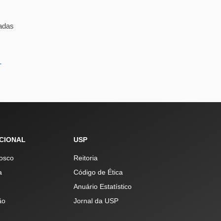
zadas
-
UCIONAL
USP
osco
Reitoria
a
Código de Ética
Anuário Estatístico
ão
Jornal da USP