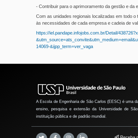
- Contribuir para o aprimoramento da gestão e da
Com as unidades regionais localizadas em todo o t
às necessidades de cada empresa e cadeia de val
https://iel.pandape.infojobs.com.br/Detail/43872
&utm_source=ats_convite&utm_medium=email&u
14069-&ijpp_term=ver_vaga
A Escola de Engenharia de São Carlos (EESC) é uma d
ensino, pesquisa e extensão da Universidade de São
instituição pública e de padrão mundial.
Receba n