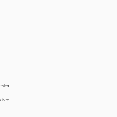
dêmico
 livre