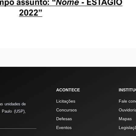
ACONTECE
INSTIT
Licitações
Fale con
as unidades de
Concursos
Ouvidori
 Paulo (USP),
Defesas
Mapas
Eventos
Legislaç