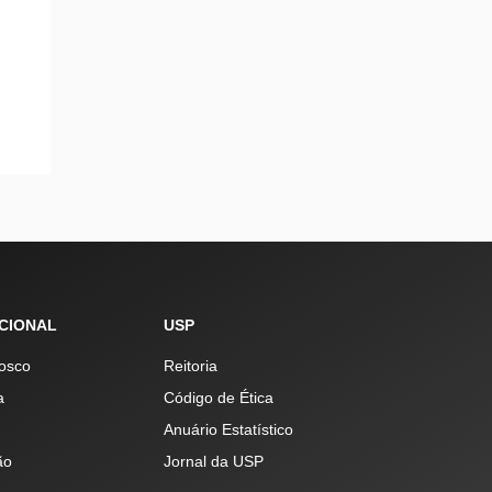
UCIONAL
USP
osco
Reitoria
a
Código de Ética
Anuário Estatístico
ão
Jornal da USP