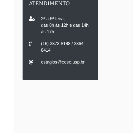
ATENDIMENTO
2ª a 6ª feira,
das 8h às 12h e das 14h
às 17h
(16) 3373-8198 / 3364-
8414
estagios@eesc.usp.br