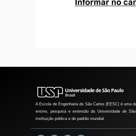
A Escola de Engenharia de São Carlos (EESC) é uma d
ensino, pesquisa e extensão da Universidade de São
instituição pública e de padrão mundial.