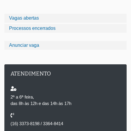
Vagas abertas
Processos encerrados
Anunciar vaga
ATENDIMENTO
2ª a 6ª feira,
das 8h às 12h e das 14h às 17h
(16) 3373-8198 / 3364-8414