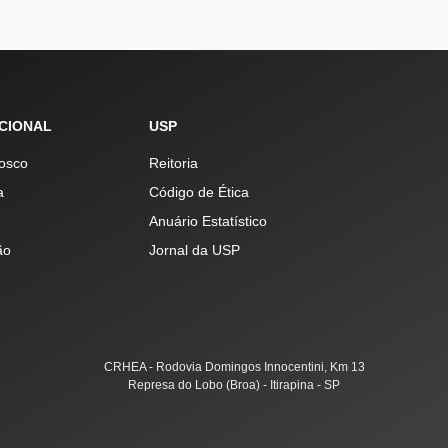
UCIONAL
USP
osco
Reitoria
a
Código de Ética
Anuário Estatístico
ão
Jornal da USP
CRHEA - Rodovia Domingos Innocentini, Km 13
Represa do Lobo (Broa) - Itirapina - SP