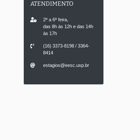
ATENDIMENTO
2ª a 6ª feira,
das 8h às 12h e das 14h
às 17h
(16) 3373-8198 / 3364-
8414
estagios@eesc.usp.br