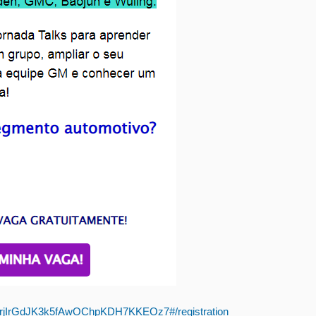
f-GrrjIrGdJK3k5fAwOChpKDH7KKEOz7#/registration