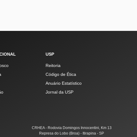
UCIONAL
USP
osco
Reitoria
a
Código de Ética
Anuário Estatístico
ão
Jornal da USP
CRHEA - Rodovia Domingos Innocentini, Km 13
Represa do Lobo (Broa) - Itirapina - SP