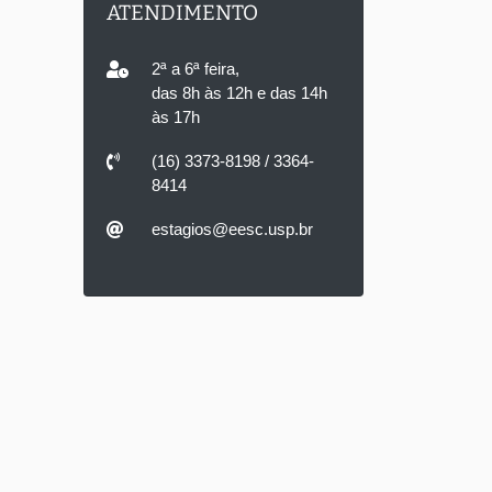
ATENDIMENTO
2ª a 6ª feira,
das 8h às 12h e das 14h
às 17h
(16) 3373-8198 / 3364-
8414
estagios@eesc.usp.br