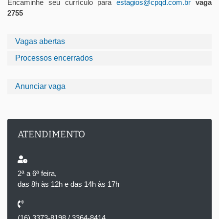
Encaminhe seu currículo para
estagios@cpqd.com.br
vaga
2755
Vagas abertas
Processos encerrados
Anunciar vaga
ATENDIMENTO
2ª a 6ª feira,
das 8h às 12h e das 14h às 17h
(16) 3373-8198 / 3364-8414