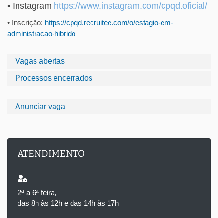
• Instagram
https://www.instagram.com/
cpqd.oficial/
• Inscrição:
https://cpqd.recruitee.com/o/
estagio-em-
administracao-
hibrido
Vagas abertas
Processos encerrados
Anunciar vaga
ATENDIMENTO
2ª a 6ª feira,
das 8h às 12h e das 14h às 17h