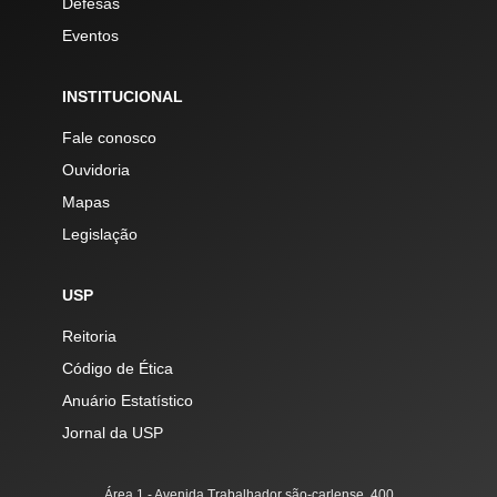
Defesas
Eventos
INSTITUCIONAL
Fale conosco
Ouvidoria
Mapas
Legislação
USP
Reitoria
Código de Ética
Anuário Estatístico
Jornal da USP
Área 1 - Avenida Trabalhador são-carlense, 400