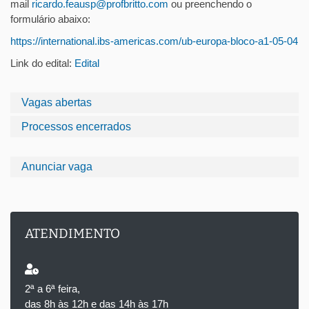
mail
ricardo.feausp@profbritto.com
ou preenchendo o
formulário abaixo:
https://international.ibs-americas.com/ub-europa-bloco-a1-05-04
Link do edital:
Edital
Vagas abertas
Processos encerrados
Anunciar vaga
ATENDIMENTO
2ª a 6ª feira,
das 8h às 12h e das 14h às 17h