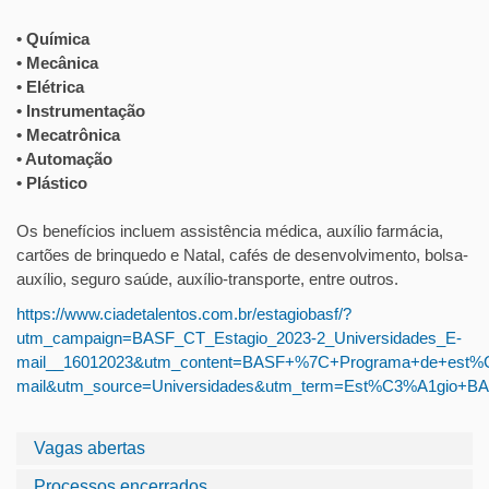
• Química
• Mecânica
• Elétrica
• Instrumentação
• Mecatrônica
• Automação
• Plástico
Os benefícios incluem assistência médica, auxílio farmácia,
cartões de brinquedo e Natal, cafés de desenvolvimento, bolsa-
auxílio, seguro saúde, auxílio-transporte, entre outros.
https://www.ciadetalentos.com.br/estagiobasf/?
utm_campaign=BASF_CT_Estagio_2023-2_Universidades_E-
mail__16012023&utm_content=BASF+%7C+Programa+de+est
mail&utm_source=Universidades&utm_term=Est%C3%A1gio+B
Vagas abertas
Processos encerrados