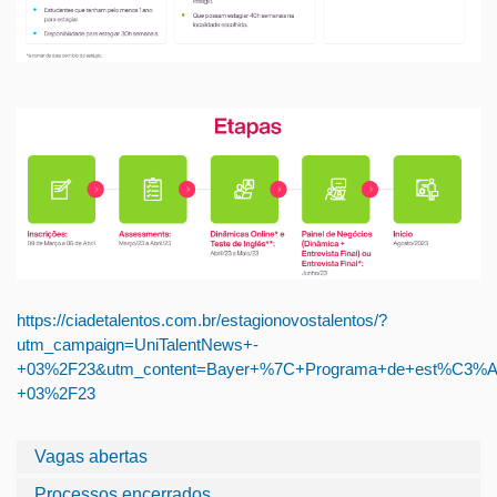
https://ciadetalentos.com.br/estagionovostalentos/?
utm_campaign=UniTalentNews+-
+03%2F23&utm_content=Bayer+%7C+Programa+de+est%C3%A1g
+03%2F23
Vagas abertas
Processos encerrados