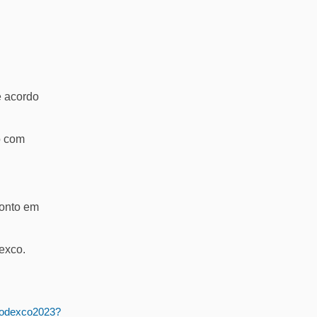
e acordo
o com
conto em
exco.
giodexco2023?