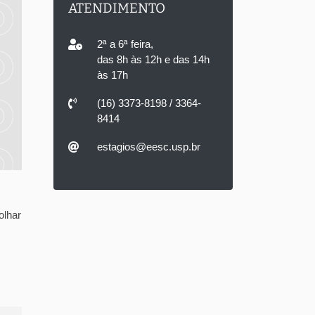
ATENDIMENTO
2ª a 6ª feira,
das 8h às 12h e das 14h
às 17h
(16) 3373-8198 / 3364-
8414
estagios@eesc.usp.br
olhar