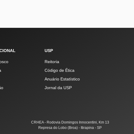
UCIONAL
USP
osco
Reitoria
a
Código de Ética
Anuário Estatístico
ão
Jornal da USP
CRHEA - Rodovia Domingos Innocentini, Km 13
Represa do Lobo (Broa) - Itirapina - SP