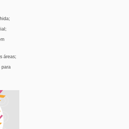
hida;
cial;
 em
s áreas;
o para