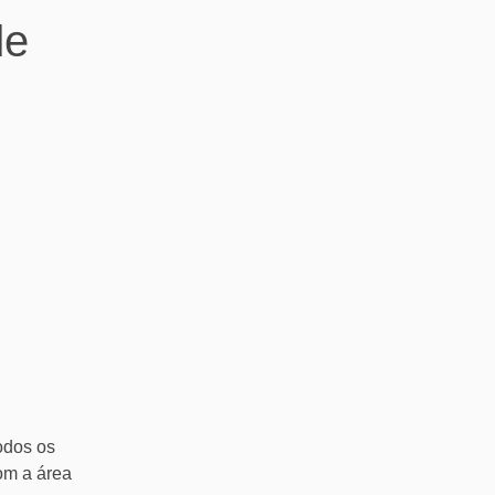
de
odos os
om a área