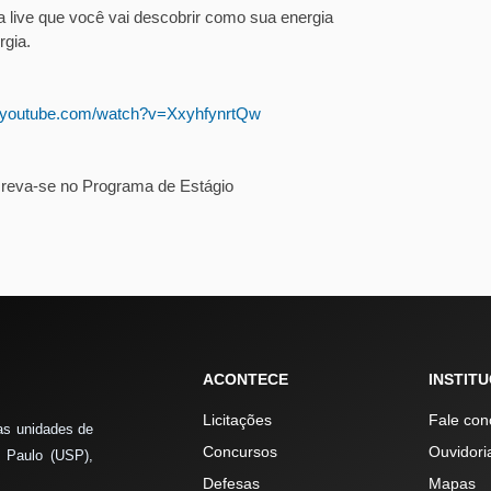
 live que você vai descobrir como sua energia
gia.
w.youtube.com/watch?v=XxyhfynrtQw
screva-se no Programa de Estágio
ACONTECE
INSTIT
Licitações
Fale con
as unidades de
Concursos
Ouvidori
 Paulo (USP),
Defesas
Mapas