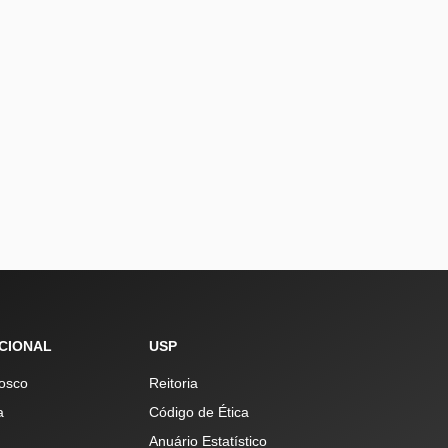
UCIONAL
USP
osco
Reitoria
a
Código de Ética
Anuário Estatístico