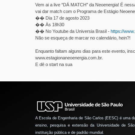
Vem ai a live “DÁ MATCH” da Neoenergia! É nessa
vai dar match com o Programa de Estágio Neoener
�� Dia 17 de agosto 2023
�� Às 18h30
�� No Youtube da Universia Brasil -
https://ww
Não se esqueça de marcar no calendário, hein?!
Enquanto faltam alguns dias para este evento, in
www.estagionaneoenergia.com.br.
E dê o start na sua
A Escola de Engenharia de São Carlos (EESC) é uma d
ensino, pesquisa e extensão da Universidade de São
instituição pública e de padrão mundial.