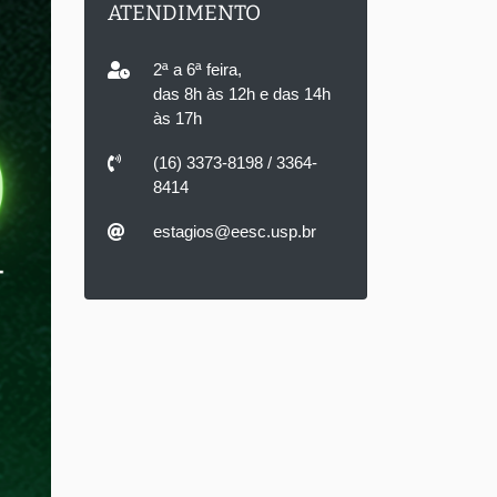
ATENDIMENTO
2ª a 6ª feira,
das 8h às 12h e das 14h
às 17h
(16) 3373-8198 / 3364-
8414
estagios@eesc.usp.br