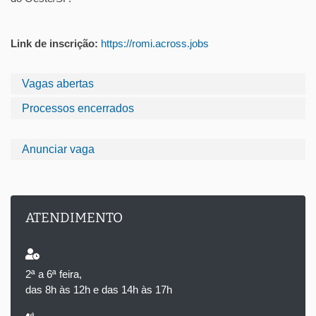
Link de inscrição:
https://romi.
across.jobs
Vagas abertas
Processos encerrados
Anunciar vaga
ATENDIMENTO
2ª a 6ª feira,
das 8h às 12h e das 14h às 17h