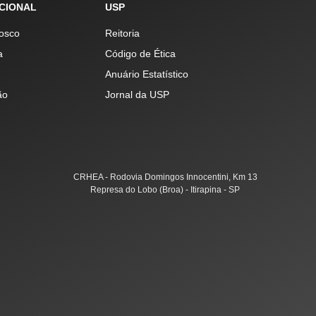
UCIONAL
USP
osco
Reitoria
a
Código de Ética
Anuário Estatístico
ão
Jornal da USP
CRHEA - Rodovia Domingos Innocentini, Km 13
Represa do Lobo (Broa) - Itirapina - SP