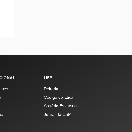
UCIONAL
USP
osco
Reitoria
a
Código de Ética
Anuário Estatístico
ão
Jornal da USP