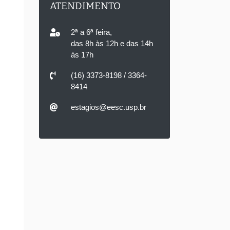
ATENDIMENTO
2ª a 6ª feira,
das 8h às 12h e das 14h
às 17h
(16) 3373-8198 / 3364-
8414
estagios@eesc.usp.br