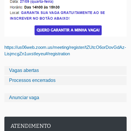
https://us06web.zoom.us/meeting/register/tZUtcO6orDovGdAz-
LisjmcgZn1uxstIeyeu#/registration
Vagas abertas
Processos encerrados
Anunciar vaga
ATENDIMENTO