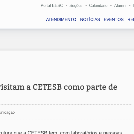
Portal EESC
Seções
Calendário
Alumni
ATENDIMENTO
NOTÍCIAS
EVENTOS
RE
visitam a CETESB como parte de
unicação
trutura que a CETESB tem, com laboratórios e pessoas