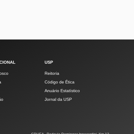
UCIONAL
USP
osco
Reitoria
a
Código de Ética
Anuário Estatístico
ão
Jornal da USP